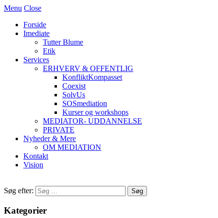
Menu
Close
Forside
Imediate
Tutter Blume
Etik
Services
ERHVERV & OFFENTLIG
KonfliktKompasset
Coexist
SolvUs
SOSmediation
Kurser og workshops
MEDIATOR- UDDANNELSE
PRIVATE
Nyheder & Mere
OM MEDIATION
Kontakt
Vision
Søg efter:
Kategorier