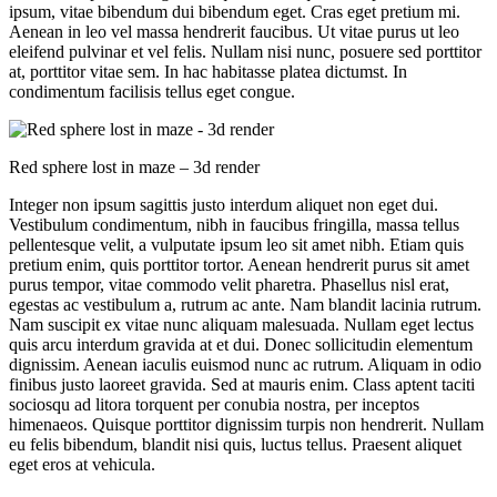
ipsum, vitae bibendum dui bibendum eget. Cras eget pretium mi.
Aenean in leo vel massa hendrerit faucibus. Ut vitae purus ut leo
eleifend pulvinar et vel felis. Nullam nisi nunc, posuere sed porttitor
at, porttitor vitae sem. In hac habitasse platea dictumst. In
condimentum facilisis tellus eget congue.
Red sphere lost in maze – 3d render
Integer non ipsum sagittis justo interdum aliquet non eget dui.
Vestibulum condimentum, nibh in faucibus fringilla, massa tellus
pellentesque velit, a vulputate ipsum leo sit amet nibh. Etiam quis
pretium enim, quis porttitor tortor. Aenean hendrerit purus sit amet
purus tempor, vitae commodo velit pharetra. Phasellus nisl erat,
egestas ac vestibulum a, rutrum ac ante. Nam blandit lacinia rutrum.
Nam suscipit ex vitae nunc aliquam malesuada. Nullam eget lectus
quis arcu interdum gravida at et dui. Donec sollicitudin elementum
dignissim. Aenean iaculis euismod nunc ac rutrum. Aliquam in odio
finibus justo laoreet gravida. Sed at mauris enim. Class aptent taciti
sociosqu ad litora torquent per conubia nostra, per inceptos
himenaeos. Quisque porttitor dignissim turpis non hendrerit. Nullam
eu felis bibendum, blandit nisi quis, luctus tellus. Praesent aliquet
eget eros at vehicula.