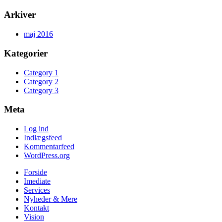
Arkiver
maj 2016
Kategorier
Category 1
Category 2
Category 3
Meta
Log ind
Indlægsfeed
Kommentarfeed
WordPress.org
Forside
Imediate
Services
Nyheder & Mere
Kontakt
Vision