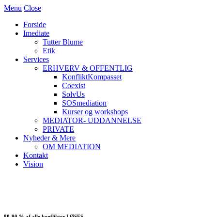
Menu
Close
Forside
Imediate
Tutter Blume
Etik
Services
ERHVERV & OFFENTLIG
KonfliktKompasset
Coexist
SolvUs
SOSmediation
Kurser og workshops
MEDIATOR- UDDANNELSE
PRIVATE
Nyheder & Mere
OM MEDIATION
Kontakt
Vision
80-90 %
af alle konflikter LØSES.