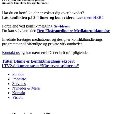
Årelange konflikter løses på få timer.
Har du en konflikt, der er vokset dig over hovedet?
Løs konflikten på 3-4 timer og kom videre
.
Læs mere HER!
Fordelene ved konfliktmægling.
Se videoen
Du kan selv lære det:
Den Ekstraordinære Mediatoruddannelse
Imediate foretager mediationer og designer konflikthåndterings-
programmer til offentlige og private virksomheder.
Kontakt os
og hør nærmere! Det er helt uforpligtende.
Tutter Blume er konfliktmæglings-ekspert
i TV2-dokumentaren
“Når arven splitter os”
Forside
Imediate
Services
Nyheder & Mere
Kontakt
Vision